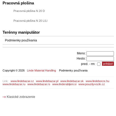
Pracovná plošina
Pracovná plošina N 20 D
Pracovná plošina N 20 L/LI
Terénny manipulátor
Podmienky používania
Meno:
Heslo:
pred. - rm:
Copyright © 2026
Linde Material Handling
Podmienky používania
Link:
www.lindebazar.cz
www.lindebazar.pl
www.lindebazar.sk
www.lindeborze.hu
www.lindebazar.ru
www.lindebazar.rs
www.linderabljeni.si
www.pouzityvozik.cz