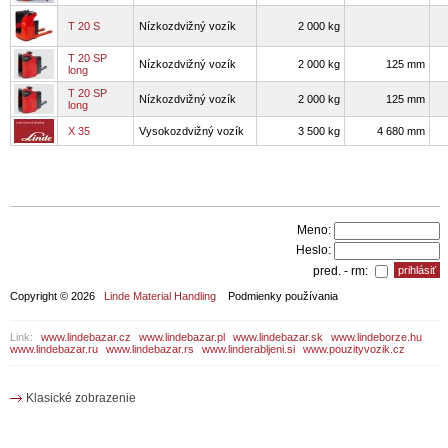
T 20 S
Nízkozdvižný vozík
2 000 kg
T 20 SP
Nízkozdvižný vozík
2 000 kg
125 mm
long
T 20 SP
Nízkozdvižný vozík
2 000 kg
125 mm
long
X 35
Vysokozdvižný vozík
3 500 kg
4 680 mm
Meno:
Heslo:
pred. - rm:
Copyright © 2026
Linde Material Handling
Podmienky používania
Link:
www.lindebazar.cz
www.lindebazar.pl
www.lindebazar.sk
www.lindeborze.hu
www.lindebazar.ru
www.lindebazar.rs
www.linderabljeni.si
www.pouzityvozik.cz