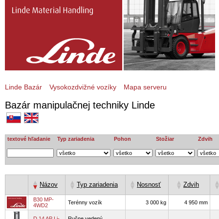
Linde Bazár
Vysokozdvižné vozíky
Mapa serveru
Bazár manipulačnej techniky Linde
textové hľadanie
Typ zariadenia
Pohon
Stožiar
Zdvih
B30 MP-
Terénny vozík
3 000 kg
4 950 mm
4WD2
D 14 AP Li-
Ručne vedený