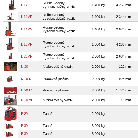
Ručne vedený
L 14
1 400 kg
4 266 mm
vysokozdvižný vozík
Ručne vedený
L 14 AP
1 400 kg
2 344 mm
vysokozdvižný vozík
Ručne vedený
L 14 AS
1 400 kg
2 924 mm
vysokozdvižný vozík
Ručne vedený
L 16 AP
1 600 kg
4 266 mm
vysokozdvižný vozík
Ručne vedený
L 20 AP
2 000 kg
2 684 mm
vysokozdvižný vozík
N 20
Nízkozdvižný vozík
2 000 kg
120 mm
N 20 D
Pracovná plošina
2 000 kg
1 924 mm
N 20 L/LI
Pracovná plošina
2 000 kg
1 724 mm
N 20 VI
Nízkozdvižný vozík
2 000 kg
110 mm
P 20
Ťahač
2 000 kg
P 30
Ťahač
3 000 kg
P 30
Ťahač
3 000 kg