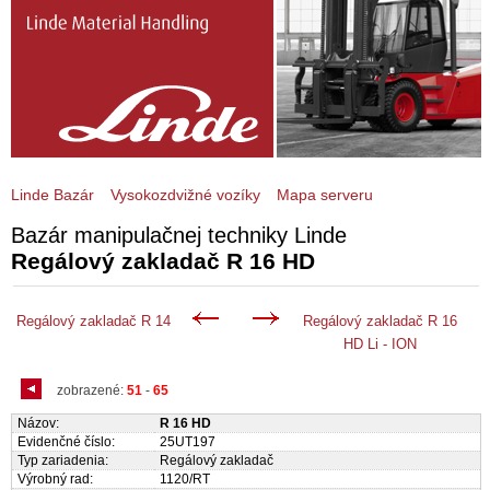
Linde Bazár
Vysokozdvižné vozíky
Mapa serveru
Bazár manipulačnej techniky Linde
Regálový zakladač R 16 HD
Regálový zakladač R 14
Regálový zakladač R 16
HD Li - ION
zobrazené:
51
-
65
Názov:
R 16 HD
Evidenčné číslo:
25UT197
Typ zariadenia:
Regálový zakladač
Výrobný rad:
1120/RT