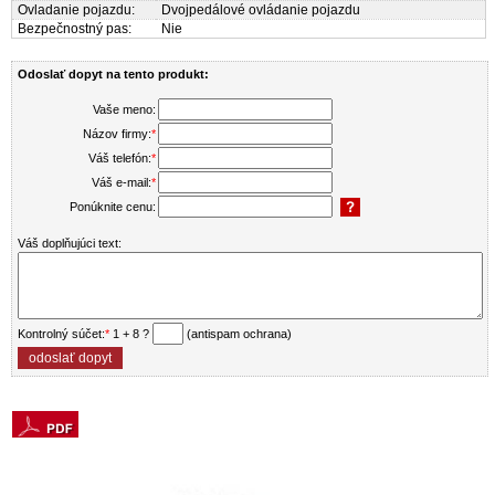
Ovladanie pojazdu:
Dvojpedálové ovládanie pojazdu
Bezpečnostný pas:
Nie
Odoslať dopyt na tento produkt:
Vaše meno:
Názov firmy:
*
Váš telefón:
*
Váš e-mail:
*
Ponúknite cenu:
Váš doplňujúci text:
Kontrolný súčet:
*
1 + 8 ?
(antispam ochrana)