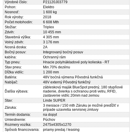
Výrobné číslo:
P21120J03779
Pohon:
Elektro
Nosnosť:
1 600 kg
Rok výroby:
2018
Počet motohodin:
6 608 Mth
Stožiar:
Triplex
Zdvih:
10 455 mm
Stavebná výška:
4 305 mm
Volný zdvih:
3 176 mm
Nosná doska:
2A
Bočný posuv:
Integrovaný boćný posuv
kabína:
Ochranný rám
Typ pneu:
Hnacie poly/nákladové poly kolieska - RT
Stav pneu:
Min.70% dezénu
Dĺžka vidlíc:
1 200 mm
Batéria:
48V boćná výmena Pôvodná funkčná
Nabíjač:
48V externý Pôvodný funkčný
zábleskový maják BlueSpot predný, 180 stupňové
Ďalšia výbava:
riadenie, dvierka s ochranou proti vetru, RFID,
zastavenie vidlíc 20mm nad zemou
Stav:
Linde SUPER
3 mesiace / 150 mth Záruku je možné predĺžiť v
Záruka:
prípade uzavretia servisnej zmluvy
Termín dodania:
na dopyt
Umiestnenie:
Púchov
Rozmery vozíka:
2475x4305x1270
Spôsob financovania:
priamy predaj / leasing