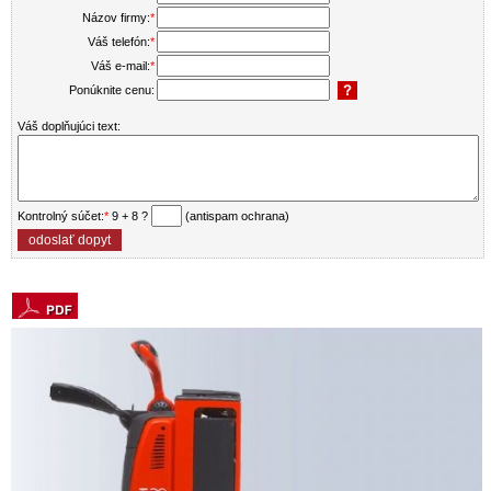
Názov firmy:
*
Váš telefón:
*
Váš e-mail:
*
Ponúknite cenu:
Váš doplňujúci text:
Kontrolný súčet:
*
9 + 8 ?
(antispam ochrana)