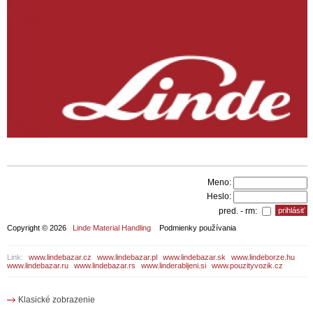
Meno:
Heslo:
pred. - rm:
Copyright © 2026
Linde Material Handling
Podmienky používania
Link:
www.lindebazar.cz
www.lindebazar.pl
www.lindebazar.sk
www.lindeborze.hu
www.lindebazar.ru
www.lindebazar.rs
www.linderabljeni.si
www.pouzityvozik.cz