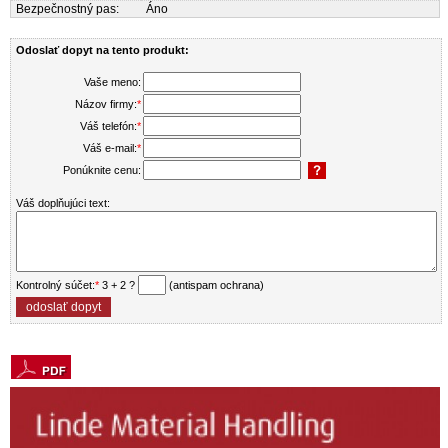
Bezpečnostný pas:
Áno
Odoslať dopyt na tento produkt:
Vaše meno:
Názov firmy:
*
Váš telefón:
*
Váš e-mail:
*
Ponúknite cenu:
Váš doplňujúci text:
Kontrolný súčet:
*
3 + 2 ?
(antispam ochrana)