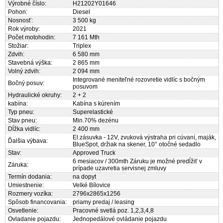
Výrobné číslo:
H21202Y01646
Pohon:
Diesel
Nosnosť:
3 500 kg
Rok výroby:
2021
Počet motohodin:
7 161 Mth
Stožiar:
Triplex
Zdvih:
6 580 mm
Stavebná výška:
2 865 mm
Volný zdvih:
2 094 mm
Integrované meniteľné rozovretie vidlíc s bočným
Bočný posuv:
posuvom
Hydraulické okruhy:
2 + 2
kabína:
Kabína s kúrením
Typ pneu:
Superelastické
Stav pneu:
Min.70% dezénu
Dĺžka vidlíc:
2 400 mm
El.zásuvka - 12V, zvuková výstraha pri cúvaní, maják,
Ďalšia výbava:
BlueSpot, držiak na skener, 10° otočné sedadlo
Stav:
Approved Truck
6 mesiacov / 300mth Záruku je možné predĺžiť v
Záruka:
prípade uzavretia servisnej zmluvy
Termín dodania:
na dopyt
Umiestnenie:
Velké Bílovice
Rozmery vozíka:
2796x2865x1256
Spôsob financovania:
priamy predaj / leasing
Osvetlenie:
Pracovné svetlá poz. 1,2,3,4,8
Ovladanie pojazdu:
Jednopedálové ovládanie pojazdu