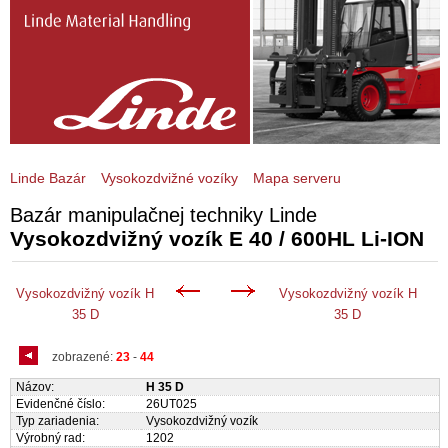
Linde Bazár
Vysokozdvižné vozíky
Mapa serveru
Bazár manipulačnej techniky Linde
Vysokozdvižný vozík E 40 / 600HL Li-ION
Vysokozdvižný vozík H
Vysokozdvižný vozík H
35 D
35 D
zobrazené:
23
-
44
Názov:
H 35 D
Evidenčné číslo:
26UT025
Typ zariadenia:
Vysokozdvižný vozík
Výrobný rad:
1202