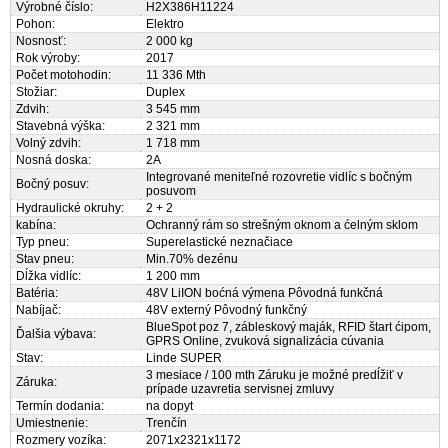
Výrobné číslo:
H2X386H11224
Pohon:
Elektro
Nosnosť:
2 000 kg
Rok výroby:
2017
Počet motohodin:
11 336 Mth
Stožiar:
Duplex
Zdvih:
3 545 mm
Stavebná výška:
2 321 mm
Volný zdvih:
1 718 mm
Nosná doska:
2A
Integrované meniteľné rozovretie vidlíc s bočným
Bočný posuv:
posuvom
Hydraulické okruhy:
2 + 2
kabína:
Ochranný rám so strešným oknom a ćelným sklom
Typ pneu:
Superelastické neznačiace
Stav pneu:
Min.70% dezénu
Dĺžka vidlíc:
1 200 mm
Batéria:
48V LiION boćná výmena Pôvodná funkčná
Nabíjač:
48V externý Pôvodný funkčný
BlueSpot poz 7, zábleskový maják, RFID štart ćipom,
Ďalšia výbava:
GPRS Online, zvuková signalizácia cúvania
Stav:
Linde SUPER
3 mesiace / 100 mth Záruku je možné predĺžiť v
Záruka:
prípade uzavretia servisnej zmluvy
Termín dodania:
na dopyt
Umiestnenie:
Trenčín
Rozmery vozíka:
2071x2321x1172