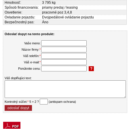
Hmotnosť:
3 795 kg
Spôsob financovania:
priamy predaj / leasing
Osvetlenie:
pracovné poz 3,4,8
Ovladanie pojazdu:
Dvojpedálové ovládanie pojazdu
Bezpečnostný pas:
Áno
Odoslať dopyt na tento produkt:
Vaše meno:
Názov firmy:
*
Váš telefón:
*
Váš e-mail:
*
Ponúknite cenu:
Váš doplňujúci text:
Kontrolný súčet:
*
5 + 2 ?
(antispam ochrana)