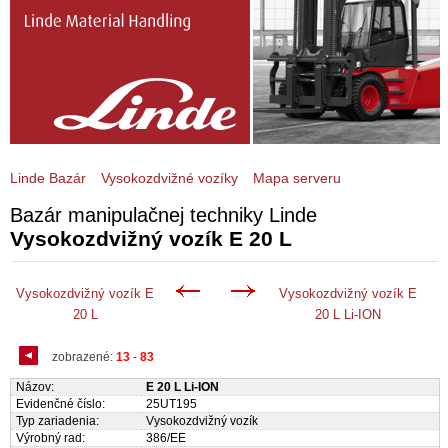
Linde Bazár
Vysokozdvižné vozíky
Mapa serveru
Bazár manipulačnej techniky Linde
Vysokozdvižný vozík E 20 L
Vysokozdvižný vozík E
Vysokozdvižný vozík E
20 L
20 L Li-ION
zobrazené:
13
-
83
Názov:
E 20 L Li-ION
Evidenčné číslo:
25UT195
Typ zariadenia:
Vysokozdvižný vozík
Výrobný rad:
386/EE