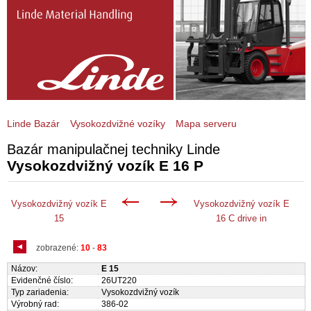
Linde Bazár
Vysokozdvižné vozíky
Mapa serveru
Bazár manipulačnej techniky Linde
Vysokozdvižný vozík E 16 P
Vysokozdvižný vozík E
Vysokozdvižný vozík E
15
16 C drive in
zobrazené:
10
-
83
Názov:
E 15
Evidenčné číslo:
26UT220
Typ zariadenia:
Vysokozdvižný vozík
Výrobný rad:
386-02