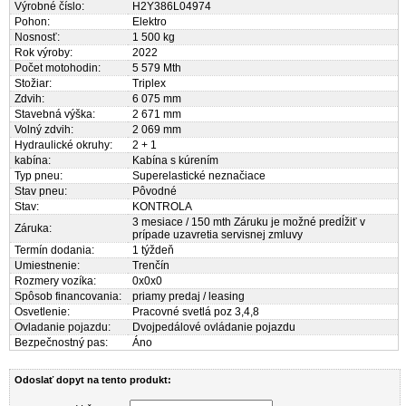
Výrobné číslo:
H2Y386L04974
Pohon:
Elektro
Nosnosť:
1 500 kg
Rok výroby:
2022
Počet motohodin:
5 579 Mth
Stožiar:
Triplex
Zdvih:
6 075 mm
Stavebná výška:
2 671 mm
Volný zdvih:
2 069 mm
Hydraulické okruhy:
2 + 1
kabína:
Kabína s kúrením
Typ pneu:
Superelastické neznačiace
Stav pneu:
Pôvodné
Stav:
KONTROLA
3 mesiace / 150 mth Záruku je možné predĺžiť v
Záruka:
prípade uzavretia servisnej zmluvy
Termín dodania:
1 týždeň
Umiestnenie:
Trenčín
Rozmery vozíka:
0x0x0
Spôsob financovania:
priamy predaj / leasing
Osvetlenie:
Pracovné svetlá poz 3,4,8
Ovladanie pojazdu:
Dvojpedálové ovládanie pojazdu
Bezpečnostný pas:
Áno
Odoslať dopyt na tento produkt: