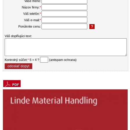
Vaše meno:
Názov firmy:
*
Váš telefón:
*
Váš e-mail:
*
Ponúknite cenu:
Váš doplňujúci text:
Kontrolný súčet:
*
5 + 4 ?
(antispam ochrana)