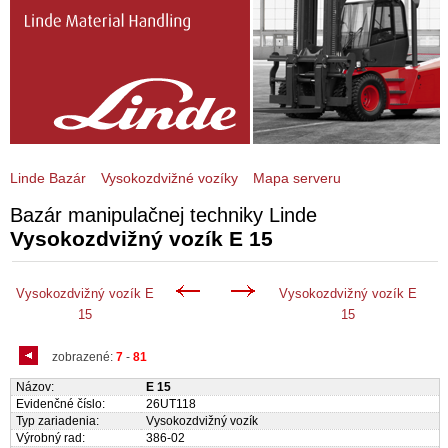
Linde Bazár
Vysokozdvižné vozíky
Mapa serveru
Bazár manipulačnej techniky Linde
Vysokozdvižný vozík E 15
Vysokozdvižný vozík E
Vysokozdvižný vozík E
15
15
zobrazené:
7
-
81
Názov:
E 15
Evidenčné číslo:
26UT118
Typ zariadenia:
Vysokozdvižný vozík
Výrobný rad:
386-02