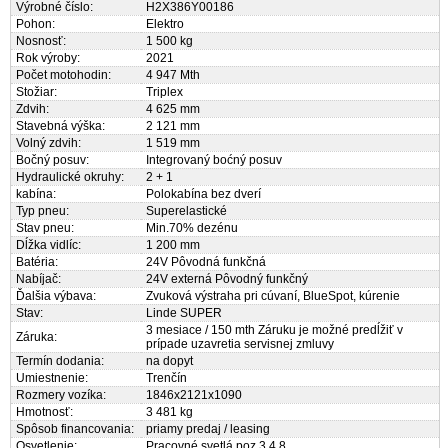
Výrobné číslo:
H2X386Y00186
Pohon:
Elektro
Nosnosť:
1 500 kg
Rok výroby:
2021
Počet motohodin:
4 947 Mth
Stožiar:
Triplex
Zdvih:
4 625 mm
Stavebná výška:
2 121 mm
Volný zdvih:
1 519 mm
Bočný posuv:
Integrovaný boćný posuv
Hydraulické okruhy:
2 + 1
kabína:
Polokabína bez dverí
Typ pneu:
Superelastické
Stav pneu:
Min.70% dezénu
Dĺžka vidlíc:
1 200 mm
Batéria:
24V Pôvodná funkčná
Nabíjač:
24V externá Pôvodný funkčný
Ďalšia výbava:
Zvuková výstraha pri cúvaní, BlueSpot, kúrenie
Stav:
Linde SUPER
3 mesiace / 150 mth Záruku je možné predĺžiť v
Záruka:
prípade uzavretia servisnej zmluvy
Termín dodania:
na dopyt
Umiestnenie:
Trenčín
Rozmery vozíka:
1846x2121x1090
Hmotnosť:
3 481 kg
Spôsob financovania:
priamy predaj / leasing
Osvetlenie:
Pracovné svetlá poz 3,4,8