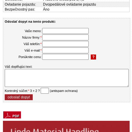
Ovladanie pojazdu:
Dvojpedálové ovládanie pojazdu
Bezpečnostný pas:
Áno
Odoslať dopyt na tento produkt:
Vaše meno:
Názov firmy:
*
Váš telefón:
*
Váš e-mail:
*
Ponúknite cenu:
Váš doplňujúci text:
Kontrolný súčet:
*
3 + 2 ?
(antispam ochrana)