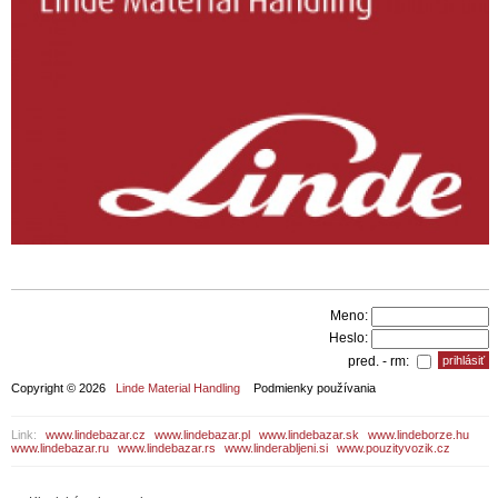
Meno:
Heslo:
pred. - rm:
Copyright © 2026
Linde Material Handling
Podmienky používania
Link:
www.lindebazar.cz
www.lindebazar.pl
www.lindebazar.sk
www.lindeborze.hu
www.lindebazar.ru
www.lindebazar.rs
www.linderabljeni.si
www.pouzityvozik.cz