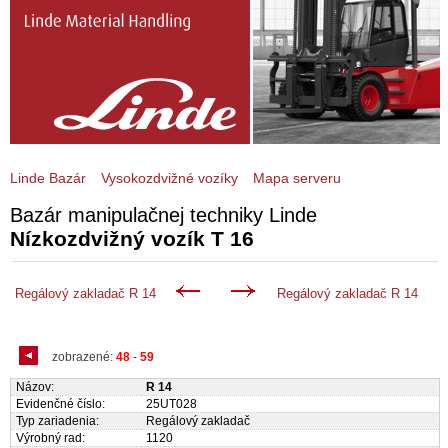
Linde Bazár
Vysokozdvižné vozíky
Mapa serveru
Bazár manipulačnej techniky Linde
Nízkozdvižný vozík T 16
Regálový zakladač R 14
Regálový zakladač R 14
zobrazené:
48
-
59
Názov:
R 14
Evidenčné číslo:
25UT028
Typ zariadenia:
Regálový zakladač
Výrobný rad:
1120