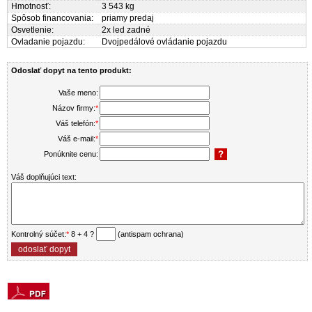
Hmotnosť:
3 543 kg
Spôsob financovania:
priamy predaj
Osvetlenie:
2x led zadné
Ovladanie pojazdu:
Dvojpedálové ovládanie pojazdu
Odoslať dopyt na tento produkt:
Vaše meno:
Názov firmy:
*
Váš telefón:
*
Váš e-mail:
*
Ponúknite cenu:
Váš doplňujúci text:
Kontrolný súčet:
*
8 + 4 ?
(antispam ochrana)