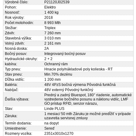
Výrobné číslo:
P21120J02539
Pohon:
Elektro
Nosnosť:
1 400 kg
Rok výroby:
2018
Počet motohodin:
8 993 Mth
Stožiar:
Triplex
Zdvih:
7 260 mm
Stavebná výška:
3 010 mm
Volný zdvih:
2 161 mm
Nosná doska:
2A
Bočný posuv:
Integrovaný boćný posuv
Hydraulické okruhy:
2 + 2
kabína:
Ochranný rám
Typ pneu:
Hnacie poly/nákladové poly kolieska - RT
Stav pneu:
Min.70% dezénu
Dĺžka vidlíc:
1 200 mm
Batéria:
48V 4PzS bočná výmena Pôvodná funkčná
Nabíjač:
48V externý Pôvodný funkčný
Predný a zadný Bluespot, 180° riadenie, automatické
Ďalšia výbava:
vystredenie bočného posunu a náklonu vidlíc, LMF
GO prístup RFID, senzor nárazu,
Stav:
Linde PLUS
1 mesiac/ 50 mth Záruku je možné predĺžiť v prípade
Záruka:
uzavretia servisnej zmluvy
Termín dodania:
na dopyt
Umiestnenie:
Sereď
Rozmery vozíka:
2351x3010x1270