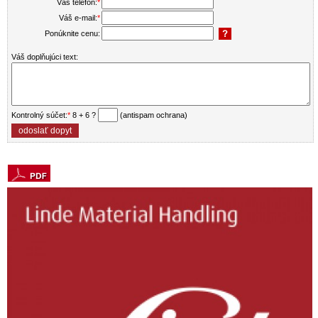
Váš telefón:
*
Váš e-mail:
*
Ponúknite cenu:
Váš doplňujúci text:
Kontrolný súčet:
*
8 + 6 ?
(antispam ochrana)