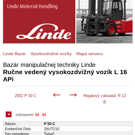
Linde Bazár
Vysokozdvižné vozíky
Mapa serveru
Bazár manipulačnej techniky Linde
Ručne vedený vysokozdvižný vozík L 16
APi
2002 P 50 C
Regálový zakladač R 12
B
zobrazené:
44
-
81
Názov:
P 50 C
Evidenčné číslo:
26UT210
Typ zariadenia:
Ťahač