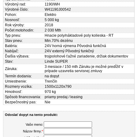
Výrobný rad:
1190/WH
Výrobné číslo:
W41190J00542
Pohon:
Elektro
Nosnosť:
5 000 kg
Rok výroby:
2018
Počet motohodin:
2 030 Mth
Typ pneu:
Hnacie poly/nákladové poly kolieska - RT
Stav pneu:
Min.70% dezénu
Batéria:
24V horná výmena Pôvodná funkčná
Nabíjač:
24V externý Pôvodný funkčný
Ďalšia výbava:
trojpolohové ťažné zariadenie, držiak dokumentov
Stav:
Linde SUPER
3 mesiace / 150 mth Záruku je možné predĺžiť v
Záruka:
prípade uzavretia servisnej zmluvy
Termín dodania:
na dopyt
Umiestnenie:
Trenčín
Rozmery vozíka:
1500x1120x790
Hmotnosť:
970 kg
Spôsob financovania:
priamy predaj / leasing
Bezpečnostný pas:
Nie
Odoslať dopyt na tento produkt:
Vaše meno:
Názov firmy:
*