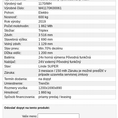
Výrobný rad:
1170/WH
Výrobné číslo:
W41170K00061
Pohon:
Elektro
Nosnosť:
600 kg
Rok výroby:
2019
Počet motohodin:
1 862 Mth
Stožiar:
Triplex
Zdvih:
3 516 mm
Stavebná výška:
1 690 mm
Volný zdvih:
1 129 mm
Stav pneu:
Min.70% dezénu
Dĺžka vidlíc:
1 200 mm
Batéria:
24v horná výmena Pôvodná funkčná
Nabíjač:
24V externý Pôvodný funkčný
Stav:
Linde SUPER
3 mesiace / 150 mth Záruku je možné predĺžiť v
Záruka:
prípade uzavretia servisnej zmluvy
Termín dodania:
na dopyt
Umiestnenie:
Trenčín
Rozmery vozíka:
1200x1690x890
Hmotnosť:
1 860 kg
Spôsob financovania:
priamy predaj / leasing
Odoslať dopyt na tento produkt:
Vaše meno: