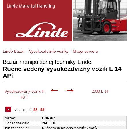
Linde Bazár
Vysokozdvižné vozíky
Mapa serveru
Bazár manipulačnej techniky Linde
Ručne vedený vysokozdvižný vozík L 14
APi
Vysokozdvižný vozík H
2000 L 14
40 T
zobrazené:
28
-
58
Názov:
L 06 AC
Evidenčné číslo:
26UT110
Typ zariadenia:
Ručne vedený vysokozdvižný vozík