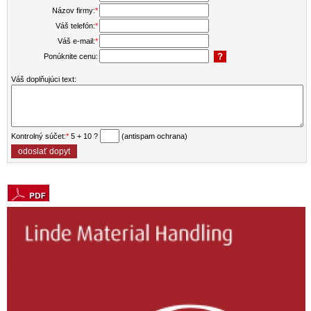
Názov firmy:
*
Váš telefón:
*
Váš e-mail:
*
Ponúknite cenu:
Váš doplňujúci text:
Kontrolný súčet:
*
5 + 10 ?
(antispam ochrana)