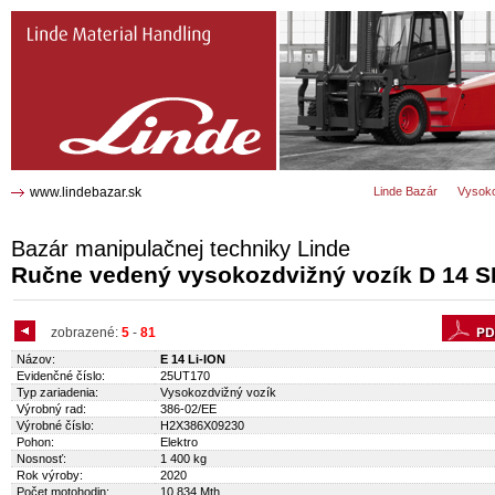
D 14 SP Ručne vedený vysokozdvižný
vozík 2307
www.lindebazar.sk
Linde Bazár
Vysoko
Bazár manipulačnej techniky Linde
Ručne vedený vysokozdvižný vozík D 14 S
zobrazené:
5
-
81
Názov:
E 14 Li-ION
Evidenčné číslo:
25UT170
Typ zariadenia:
Vysokozdvižný vozík
Výrobný rad:
386-02/EE
Výrobné číslo:
H2X386X09230
Pohon:
Elektro
Nosnosť:
1 400 kg
Rok výroby:
2020
Počet motohodin:
10 834 Mth