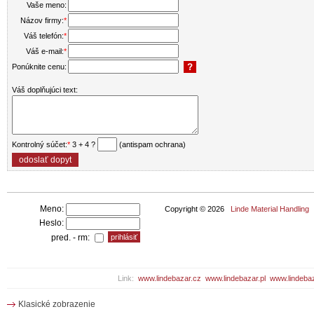
Vaše meno:
Názov firmy:
*
Váš telefón:
*
Váš e-mail:
*
Ponúknite cenu:
Váš doplňujúci text:
Kontrolný súčet:
*
3 + 4 ?
(antispam ochrana)
Meno:
Copyright © 2026
Linde Material Handling
P
Heslo:
pred. - rm:
Link:
www.lindebazar.cz
www.lindebazar.pl
www.lindeba