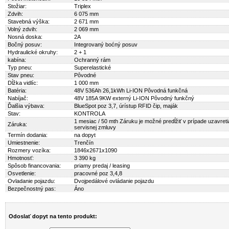
Stožiar:
Triplex
Zdvih:
6 075 mm
Stavebná výška:
2 671 mm
Volný zdvih:
2 069 mm
Nosná doska:
2A
Bočný posuv:
Integrovaný boćný posuv
Hydraulické okruhy:
2 + 1
kabína:
Ochranný rám
Typ pneu:
Superelastické
Stav pneu:
Pôvodné
Dĺžka vidlíc:
1 000 mm
Batéria:
48V 536Ah 26,1kWh Li-ION Pôvodná funkčná
Nabíjač:
48V 185A 9KW externý Li-ION Pôvodný funkčný
Ďalšia výbava:
BlueSpot poz 3,7, úrístup RFID čip, maják
Stav:
KONTROLA
1 mesiac / 50 mth Záruku je možné predĺžiť v prípade uzavreti
Záruka:
servisnej zmluvy
Termín dodania:
na dopyt
Umiestnenie:
Trenčín
Rozmery vozíka:
1846x2671x1090
Hmotnosť:
3 390 kg
Spôsob financovania:
priamy predaj / leasing
Osvetlenie:
pracovné poz 3,4,8
Ovladanie pojazdu:
Dvojpedálové ovládanie pojazdu
Bezpečnostný pas:
Áno
Odoslať dopyt na tento produkt: