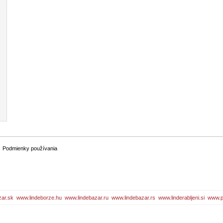
odmienky používania
zar.sk
www.lindeborze.hu
www.lindebazar.ru
www.lindebazar.rs
www.linderabljeni.si
www.p