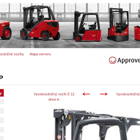
zdvižné vozíky
Mapa serveru
P
Vysokozdvižný vozík E 12
Vysokozdvižný 
drive in