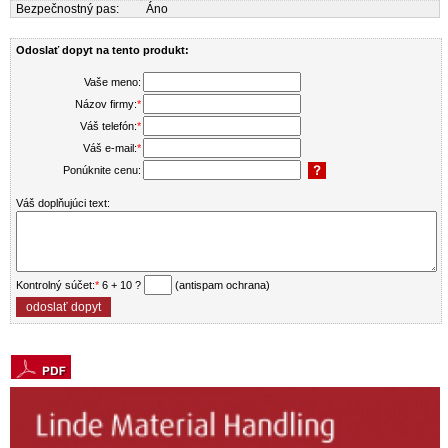
Bezpečnostný pas:
Áno
Odoslať dopyt na tento produkt:
Vaše meno:
Názov firmy:
*
Váš telefón:
*
Váš e-mail:
*
Ponúknite cenu:
Váš doplňujúci text:
Kontrolný súčet:
*
6 + 10 ?
(antispam ochrana)