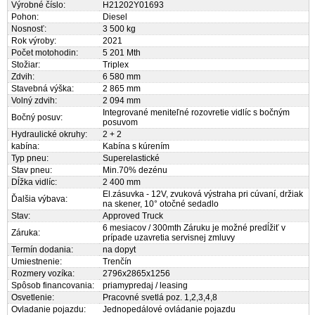
Výrobné číslo:
H21202Y01693
Pohon:
Diesel
Nosnosť:
3 500 kg
Rok výroby:
2021
Počet motohodin:
5 201 Mth
Stožiar:
Triplex
Zdvih:
6 580 mm
Stavebná výška:
2 865 mm
Volný zdvih:
2 094 mm
Integrované meniteľné rozovretie vidlíc s bočným
Bočný posuv:
posuvom
Hydraulické okruhy:
2 + 2
kabína:
Kabína s kúrením
Typ pneu:
Superelastické
Stav pneu:
Min.70% dezénu
Dĺžka vidlíc:
2 400 mm
El.zásuvka - 12V, zvuková výstraha pri cúvaní, držiak
Ďalšia výbava:
na skener, 10° otočné sedadlo
Stav:
Approved Truck
6 mesiacov / 300mth Záruku je možné predĺžiť v
Záruka:
prípade uzavretia servisnej zmluvy
Termín dodania:
na dopyt
Umiestnenie:
Trenčín
Rozmery vozíka:
2796x2865x1256
Spôsob financovania:
priamypredaj / leasing
Osvetlenie:
Pracovné svetlá poz. 1,2,3,4,8
Ovladanie pojazdu:
Jednopedálové ovládanie pojazdu