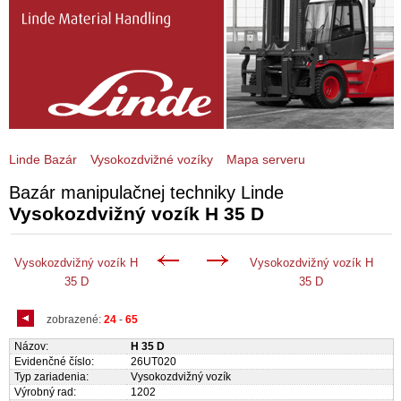
Linde Bazár
Vysokozdvižné vozíky
Mapa serveru
Bazár manipulačnej techniky Linde
Vysokozdvižný vozík H 35 D
Vysokozdvižný vozík H
Vysokozdvižný vozík H
35 D
35 D
zobrazené:
24
-
65
Názov:
H 35 D
Evidenčné číslo:
26UT020
Typ zariadenia:
Vysokozdvižný vozík
Výrobný rad:
1202