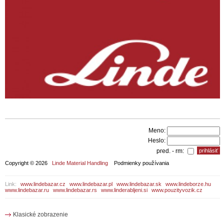
Meno:
Heslo:
pred. - rm:
Copyright © 2026
Linde Material Handling
Podmienky používania
Link:
www.lindebazar.cz
www.lindebazar.pl
www.lindebazar.sk
www.lindeborze.hu
www.lindebazar.ru
www.lindebazar.rs
www.linderabljeni.si
www.pouzityvozik.cz