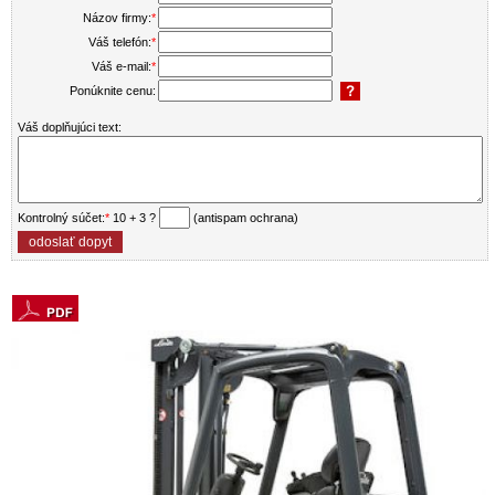
Názov firmy:
*
Váš telefón:
*
Váš e-mail:
*
Ponúknite cenu:
Váš doplňujúci text:
Kontrolný súčet:
*
10 + 3 ?
(antispam ochrana)