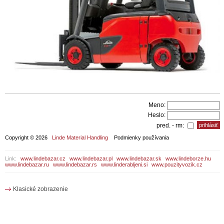
Meno:
Heslo:
pred. - rm:
Copyright © 2026
Linde Material Handling
Podmienky používania
Link:
www.lindebazar.cz
www.lindebazar.pl
www.lindebazar.sk
www.lindeborze.hu
www.lindebazar.ru
www.lindebazar.rs
www.linderabljeni.si
www.pouzityvozik.cz