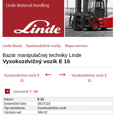
Linde Bazár
Vysokozdvižné vozíky
Mapa serveru
Bazár manipulačnej techniky Linde
Vysokozdvižný vozík E 15
Vysokozdvižný vozík E
Vysokozdvižný vozík E
15
15
zobrazené:
7
-
65
Názov:
E 15
Evidenčné číslo:
26UT118
Typ zariadenia:
Vysokozdvižný vozík
Výrobný rad:
386-02