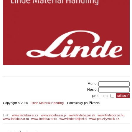
Meno:
Heslo:
pred. - rm:
Copyright © 2026
Linde Material Handling
Podmienky používania
Link:
www.lindebazar.cz
www.lindebazar.pl
www.lindebazar.sk
www.lindeborze.hu
www.lindebazar.ru
www.lindebazar.rs
www.linderabljeni.si
www.pouzityvozik.cz