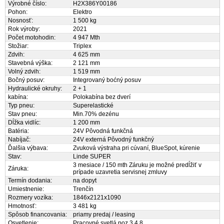
Výrobné číslo:
H2X386Y00186
Pohon:
Elektro
Nosnosť:
1 500 kg
Rok výroby:
2021
Počet motohodin:
4 947 Mth
Stožiar:
Triplex
Zdvih:
4 625 mm
Stavebná výška:
2 121 mm
Volný zdvih:
1 519 mm
Bočný posuv:
Integrovaný boćný posuv
Hydraulické okruhy:
2 + 1
kabína:
Polokabína bez dverí
Typ pneu:
Superelastické
Stav pneu:
Min.70% dezénu
Dĺžka vidlíc:
1 200 mm
Batéria:
24V Pôvodná funkčná
Nabíjač:
24V externá Pôvodný funkčný
Ďalšia výbava:
Zvuková výstraha pri cúvaní, BlueSpot, kúrenie
Stav:
Linde SUPER
3 mesiace / 150 mth Záruku je možné predĺžiť v
Záruka:
prípade uzavretia servisnej zmluvy
Termín dodania:
na dopyt
Umiestnenie:
Trenčín
Rozmery vozíka:
1846x2121x1090
Hmotnosť:
3 481 kg
Spôsob financovania:
priamy predaj / leasing
Osvetlenie:
Pracovné svetlá poz 3,4,8