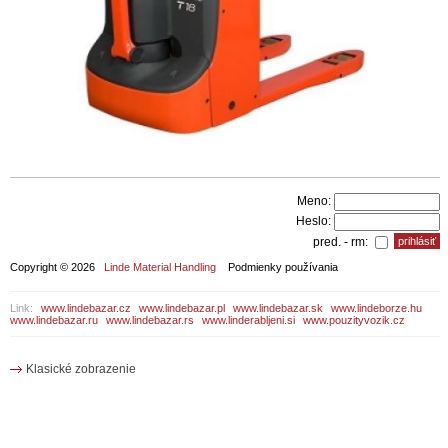
Meno:
Heslo:
pred. - rm:
Copyright © 2026
Linde Material Handling
Podmienky používania
Link:
www.lindebazar.cz
www.lindebazar.pl
www.lindebazar.sk
www.lindeborze.hu
www.lindebazar.ru
www.lindebazar.rs
www.linderabljeni.si
www.pouzityvozik.cz