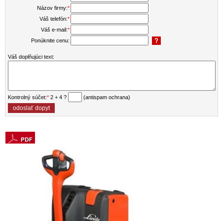
Názov firmy:
*
Váš telefón:
*
Váš e-mail:
*
Ponúknite cenu:
Váš doplňujúci text:
Kontrolný súčet:
*
2 + 4 ?
(antispam ochrana)